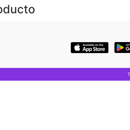
oducto
T